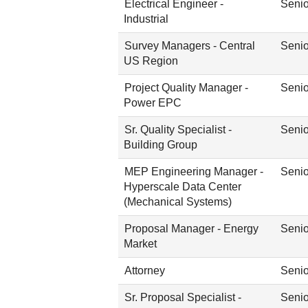
Electrical Engineer -
Senio
Industrial
Survey Managers - Central
Senio
US Region
Project Quality Manager -
Senio
Power EPC
Sr. Quality Specialist -
Senio
Building Group
MEP Engineering Manager -
Senio
Hyperscale Data Center
(Mechanical Systems)
Proposal Manager - Energy
Senio
Market
Attorney
Senio
Sr. Proposal Specialist -
Senio