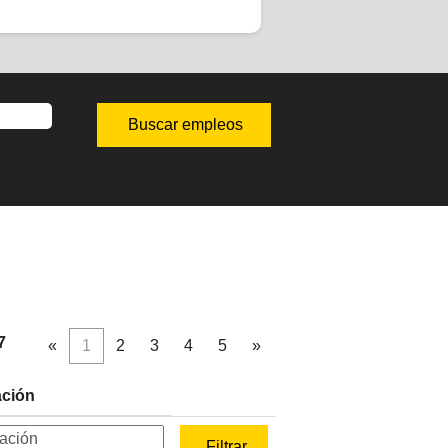
7
«
1
2
3
4
5
»
ación