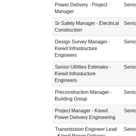
Power Delivery - Project
Senio
Manager
Sr Safety Manager - Electrical
Senio
Construction
Design Survey Manager -
Senio
Kiewit Infrastructure
Engineers
Senior Utilities Estimator -
Senio
Kiewit Infrastucture
Engineers
Preconstruction Manager -
Senio
Building Group
Project Manager - Kiewit
Senio
Power Delivery Engineering
Transmission Engineer Lead
Senio
- Kiewit Power Delivery