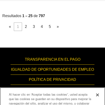
Resultados
1 – 25
de
797
«
1
2
3
4
5
»
TRANSPARENCIA EN EL PAGO
IGUALDAD DE OPORTUNIDADES DE EMPLEO
POLÍTICA DE PRIVACIDAD
ACCESIBILIDAD
Al hacer clic en “Aceptar todas las cookies”, usted acepta
que las cookies se guarden en su dispositivo para mejorar la
CONTÁCTENOS
navegación del sitio, analizar el uso del mismo, y colaborar