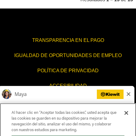
TRANSPARENCIA EN EL PAGO
IGUALDAD DE OPORTUNIDADES DE EMPLEO
POLÍTICA DE PRIVACIDAD
ACCESIBILIDAD
CONTÁCTENOS
Al hacer clic en “Aceptar todas las cookies”, usted acepta que
CONFIGURACIÓN DE COOKIES
las cookies se guarden en su dispositivo para mejorar la
navegación del sitio, analizar el uso del mismo, y colaborar
con nuestros estudios para marketing.