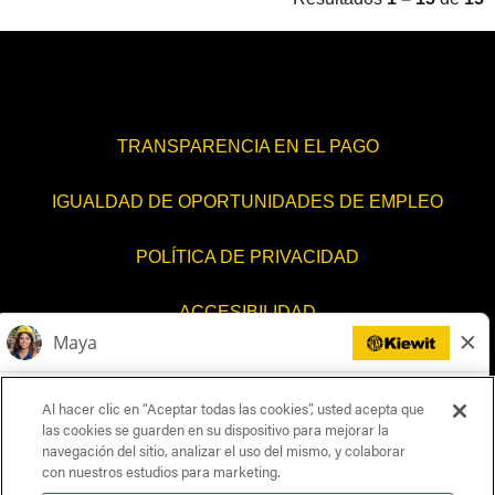
TRANSPARENCIA EN EL PAGO
IGUALDAD DE OPORTUNIDADES DE EMPLEO
POLÍTICA DE PRIVACIDAD
ACCESIBILIDAD
CONTÁCTENOS
Al hacer clic en “Aceptar todas las cookies”, usted acepta que
CONFIGURACIÓN DE COOKIES
las cookies se guarden en su dispositivo para mejorar la
navegación del sitio, analizar el uso del mismo, y colaborar
con nuestros estudios para marketing.