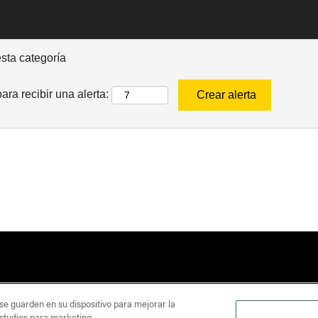
esta categoría
ara recibir una alerta:
AD DE OPORTUNIDADES DE EMPLEO
POLÍTICA DE PR
 se guarden en su dispositivo para mejorar la
estudios para marketing.