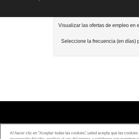
Visualizar las ofertas de empleo en 
Seleccione la frecuencia (en días) p
TRANSPARENCIA EN EL PAGO
IGUALD
Al hacer clic en “Aceptar todas las cookies”, usted acepta que las cookies
navegación del sitio, analizar el uso del mismo, y colaborar con nuestros 