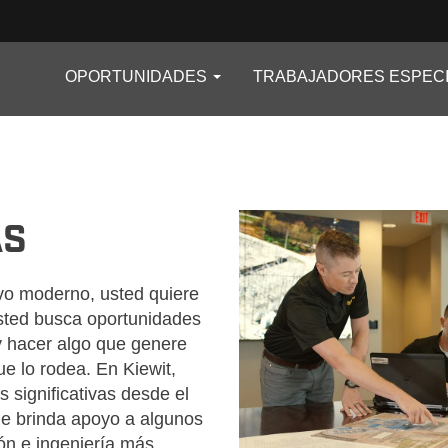
OPORTUNIDADES
TRABAJADORES ESPECI
CE-ED_MX
AS
vo moderno, usted quiere
ted busca oportunidades
y hacer algo que genere
e lo rodea. En Kiewit,
 significativas desde el
ue brinda apoyo a algunos
ón e ingeniería más