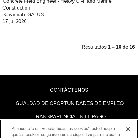
Concrete Field Engineer - Heavy Civil and Marine
Construction
Savannah, GA, US
17 jul 2026
Resultados
1 – 16
de
16
CONTÁCTENOS
IGUALDAD DE OPORTUNIDADES DE EMPLEO
TRANSPARENCIA EN EL PAGO
Al hacer clic en “Aceptar todas las cookies”, usted acepta
CONFIGURACIÓN DE COOKIES
que las cookies se guarden en su dispositivo para mejorar la