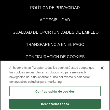
POLÍTICA DE PRIVACIDAD
ACCESIBILIDAD
IGUALDAD DE OPORTUNIDADES DE EMPLEO
TRANSPARENCIA EN EL PAGO
CONFIGURACIÓN DE COOKIES
Al hacer clic en “Aceptar todas las cookies”, usted acepta que
las cookies se guarden en su dispositivo para mejorar la
navegación del sitio, analizar el uso del mismo, y colaborar
S
con nuestros estudios para marketing.
e
a
b
Configuración de cookies
r
e
e
Rechazarlas todas
n
u